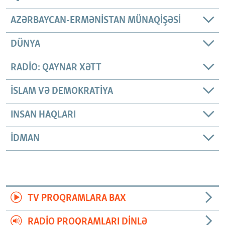
AZƏRBAYCAN-ERMƏNISTAN MÜNAQIŞƏSI
DÜNYA
RADIO: QAYNAR XƏTT
İSLAM VƏ DEMOKRATIYA
INSAN HAQLARI
İDMAN
TV PROQRAMLARA BAX
RADIO PROQRAMLARI DINLƏ