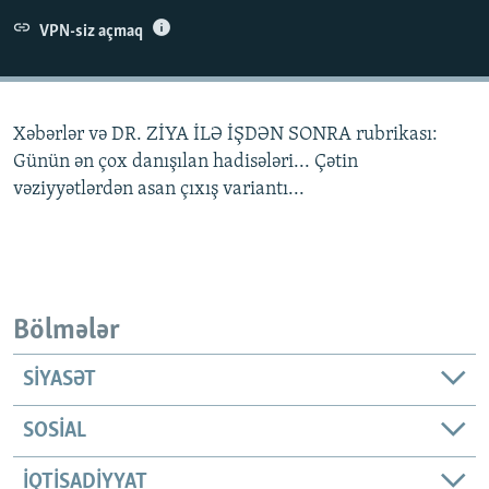
İNFOQRAFIKA
AZƏRBAYCAN ƏDƏBIYYATI KITABXANASI
MISSIYAMIZ
VPN-siz açmaq
BIZI IZLƏ
KARIKATURA
İSLAM VƏ DEMOKRATIYA
PEŞƏ ETIKASI VƏ JURNALISTIKA STANDARTLARIMIZ
İZ - MƏDƏNIYYƏT PROQRAMI
MATERIALLARIMIZDAN ISTIFADƏ
Xəbərlər və DR. ZİYA İLƏ İŞDƏN SONRA rubrikası:
AZADLIQRADIOSU MOBIL TELEFONUNUZDA
RFE/RL-in bütün saytları
Günün ən çox danışılan hadisələri... Çətin
BIZIMLƏ ƏLAQƏ
vəziyyətlərdən asan çıxış variantı...
XƏBƏR BÜLLETENLƏRIMIZ
Bölmələr
SIYASƏT
SOSIAL
İQTISADIYYAT