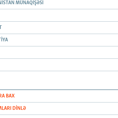
ISTAN MÜNAQIŞƏSI
T
IYA
RA BAX
LARI DINLƏ