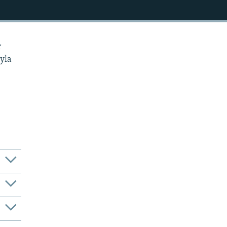
r
yla