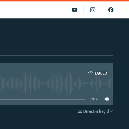
EMBED
able
59:58
Direct-ə keçid
EMBED