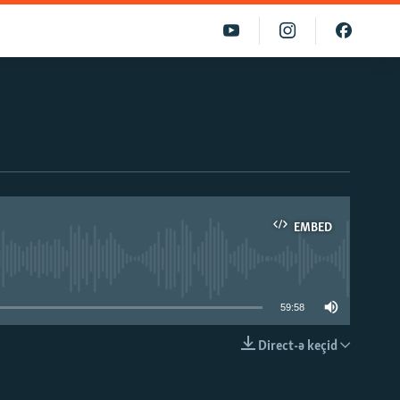
EMBED
able
59:58
Direct-ə keçid
EMBED