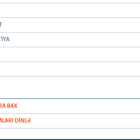
T
IYA
RA BAX
LARI DINLƏ