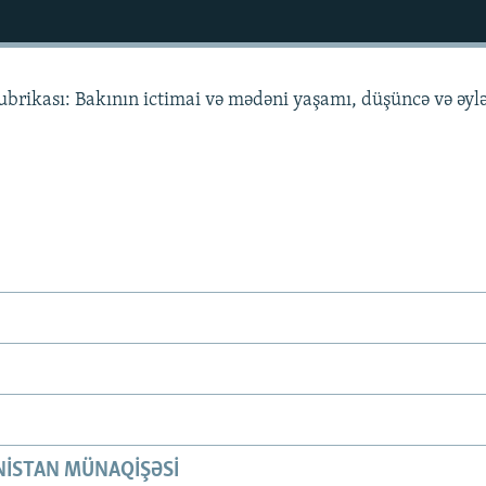
brikası: Bakının ictimai və mədəni yaşamı, düşüncə və əyl
ISTAN MÜNAQIŞƏSI