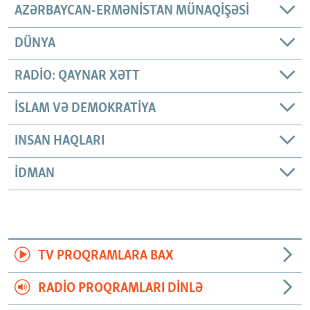
AZƏRBAYCAN-ERMƏNISTAN MÜNAQIŞƏSI
DÜNYA
RADIO: QAYNAR XƏTT
İSLAM VƏ DEMOKRATIYA
INSAN HAQLARI
İDMAN
TV PROQRAMLARA BAX
RADIO PROQRAMLARI DINLƏ