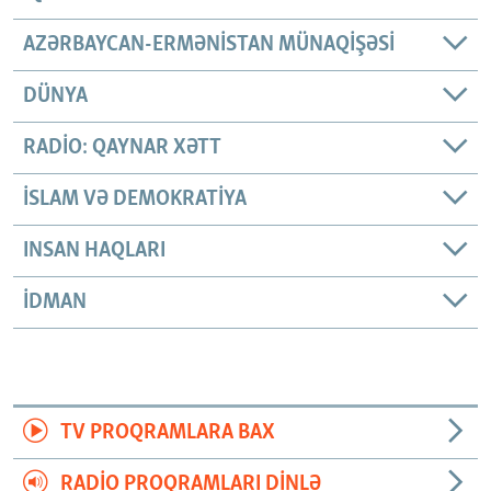
AZƏRBAYCAN-ERMƏNISTAN MÜNAQIŞƏSI
DÜNYA
RADIO: QAYNAR XƏTT
İSLAM VƏ DEMOKRATIYA
INSAN HAQLARI
İDMAN
TV PROQRAMLARA BAX
RADIO PROQRAMLARI DINLƏ