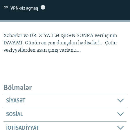
İNFOQRAFIKA
AZƏRBAYCAN ƏDƏBIYYATI KITABXANASI
MISSIYAMIZ
VPN-siz açmaq
BIZI IZLƏ
KARIKATURA
İSLAM VƏ DEMOKRATIYA
PEŞƏ ETIKASI VƏ JURNALISTIKA STANDARTLARIMIZ
İZ - MƏDƏNIYYƏT PROQRAMI
MATERIALLARIMIZDAN ISTIFADƏ
Xəbərlər və DR. ZİYA İLƏ İŞDƏN SONRA verilişinin
AZADLIQRADIOSU MOBIL TELEFONUNUZDA
RFE/RL-in bütün saytları
DAVAMI: Günün ən çox danışılan hadisələri... Çətin
BIZIMLƏ ƏLAQƏ
vəziyyətlərdən asan çıxış variantı...
XƏBƏR BÜLLETENLƏRIMIZ
Bölmələr
SIYASƏT
SOSIAL
İQTISADIYYAT