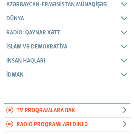
AZƏRBAYCAN-ERMƏNISTAN MÜNAQIŞƏSI
DÜNYA
RADIO: QAYNAR XƏTT
İSLAM VƏ DEMOKRATIYA
INSAN HAQLARI
İDMAN
TV PROQRAMLARA BAX
RADIO PROQRAMLARI DINLƏ