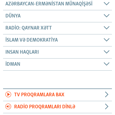
AZƏRBAYCAN-ERMƏNISTAN MÜNAQIŞƏSI
DÜNYA
RADIO: QAYNAR XƏTT
İSLAM VƏ DEMOKRATIYA
INSAN HAQLARI
İDMAN
TV PROQRAMLARA BAX
RADIO PROQRAMLARI DINLƏ