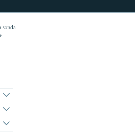
n sonda
ə