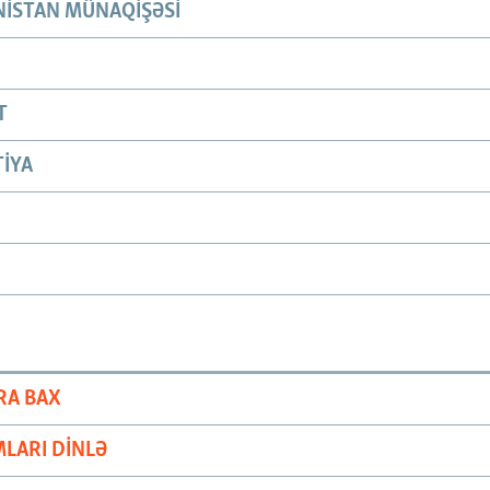
ISTAN MÜNAQIŞƏSI
T
IYA
RA BAX
LARI DINLƏ