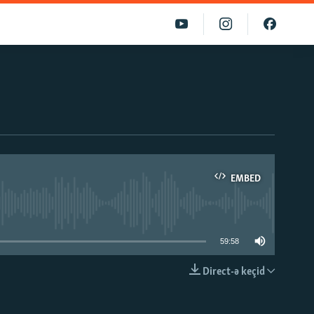
EMBED
able
59:58
Direct-ə keçid
EMBED