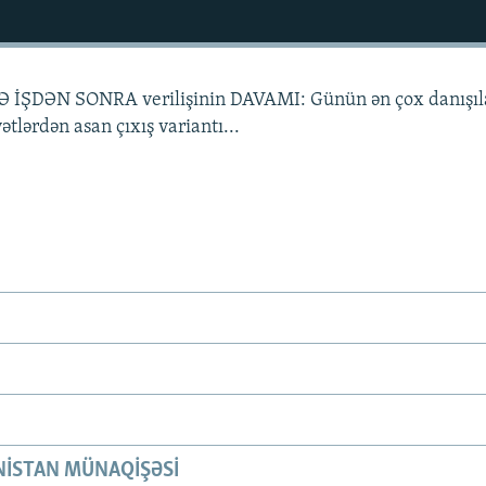
LƏ İŞDƏN SONRA verilişinin DAVAMI: Günün ən çox danışı
yətlərdən asan çıxış variantı...
ISTAN MÜNAQIŞƏSI