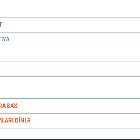
T
IYA
RA BAX
LARI DINLƏ