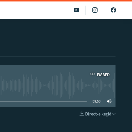
EMBED
able
59:58
Direct-ə keçid
EMBED