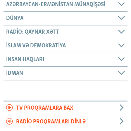
AZƏRBAYCAN-ERMƏNISTAN MÜNAQIŞƏSI
DÜNYA
RADIO: QAYNAR XƏTT
İSLAM VƏ DEMOKRATIYA
INSAN HAQLARI
İDMAN
TV PROQRAMLARA BAX
RADIO PROQRAMLARI DINLƏ