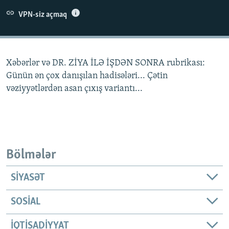
İNFOQRAFIKA
AZƏRBAYCAN ƏDƏBIYYATI KITABXANASI
MISSIYAMIZ
VPN-siz açmaq
BIZI IZLƏ
KARIKATURA
İSLAM VƏ DEMOKRATIYA
PEŞƏ ETIKASI VƏ JURNALISTIKA STANDARTLARIMIZ
İZ - MƏDƏNIYYƏT PROQRAMI
MATERIALLARIMIZDAN ISTIFADƏ
Xəbərlər və DR. ZİYA İLƏ İŞDƏN SONRA rubrikası:
AZADLIQRADIOSU MOBIL TELEFONUNUZDA
RFE/RL-in bütün saytları
Günün ən çox danışılan hadisələri... Çətin
BIZIMLƏ ƏLAQƏ
vəziyyətlərdən asan çıxış variantı...
XƏBƏR BÜLLETENLƏRIMIZ
Bölmələr
SIYASƏT
SOSIAL
İQTISADIYYAT