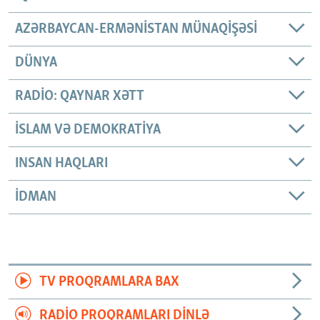
AZƏRBAYCAN-ERMƏNISTAN MÜNAQIŞƏSI
DÜNYA
RADIO: QAYNAR XƏTT
İSLAM VƏ DEMOKRATIYA
INSAN HAQLARI
İDMAN
TV PROQRAMLARA BAX
RADIO PROQRAMLARI DINLƏ