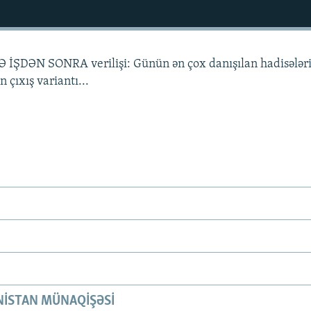
Ə İŞDƏN SONRA verilişi: Günün ən çox danışılan hadisələri
 çıxış variantı...
ISTAN MÜNAQIŞƏSI