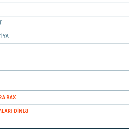
T
IYA
RA BAX
LARI DINLƏ