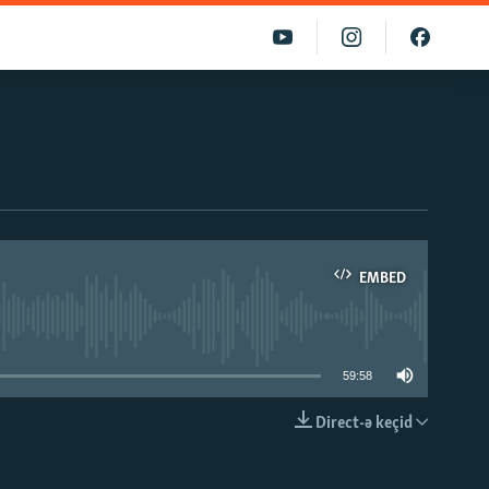
EMBED
able
59:58
Direct-ə keçid
EMBED