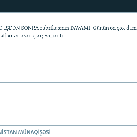
İLƏ İŞDƏN SONRA rubrikasının DAVAMI: Günün ən çox danı
yətlərdən asan çıxış variantı...
ISTAN MÜNAQIŞƏSI