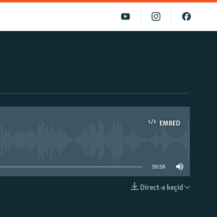
EMBED
able
59:58
Direct-ə keçid
EMBED