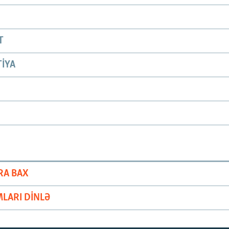
T
IYA
RA BAX
LARI DINLƏ