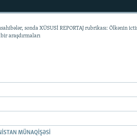
üsahibələr, sonda XÜSUSİ REPORTAJ rubrikası: Ölkənin ict
xbir araşdırmaları
ISTAN MÜNAQIŞƏSI