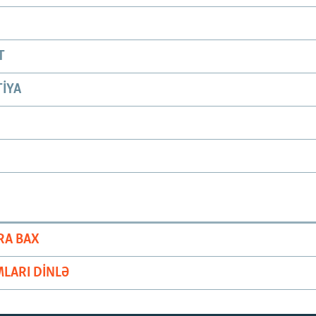
T
IYA
RA BAX
LARI DINLƏ