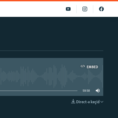
EMBED
able
59:58
Direct-ə keçid
EMBED