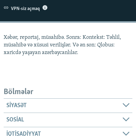
İNFOQRAFIKA
AZƏRBAYCAN ƏDƏBIYYATI KITABXANASI
MISSIYAMIZ
VPN-siz açmaq
BIZI IZLƏ
KARIKATURA
İSLAM VƏ DEMOKRATIYA
PEŞƏ ETIKASI VƏ JURNALISTIKA STANDARTLARIMIZ
İZ - MƏDƏNIYYƏT PROQRAMI
MATERIALLARIMIZDAN ISTIFADƏ
Xəbər, reportaj, müsahibə. Sonra: Kontekst: Təhlil,
AZADLIQRADIOSU MOBIL TELEFONUNUZDA
RFE/RL-in bütün saytları
müsahibə və xüsusi verilişlər. Və ən son: Qlobus:
BIZIMLƏ ƏLAQƏ
xaricdə yaşayan azərbaycanlılar.
XƏBƏR BÜLLETENLƏRIMIZ
Bölmələr
SIYASƏT
SOSIAL
İQTISADIYYAT