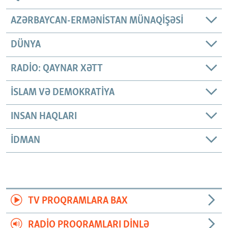
AZƏRBAYCAN-ERMƏNISTAN MÜNAQIŞƏSI
DÜNYA
RADIO: QAYNAR XƏTT
İSLAM VƏ DEMOKRATIYA
INSAN HAQLARI
İDMAN
TV PROQRAMLARA BAX
RADIO PROQRAMLARI DINLƏ