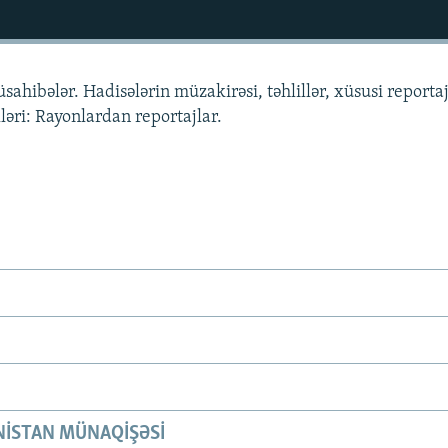
üsahibələr. Hadisələrin müzakirəsi, təhlillər, xüsusi reportaj
ləri: Rayonlardan reportajlar.
ISTAN MÜNAQIŞƏSI