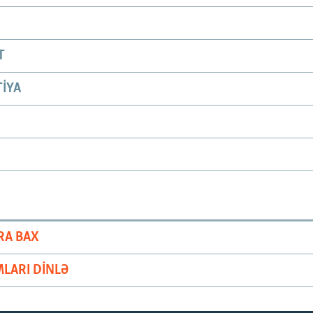
T
IYA
RA BAX
LARI DINLƏ