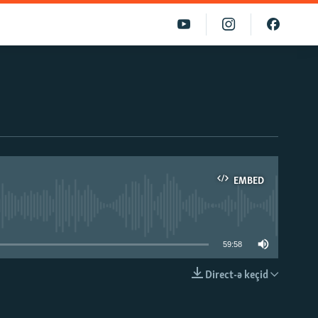
EMBED
able
59:58
Direct-ə keçid
EMBED