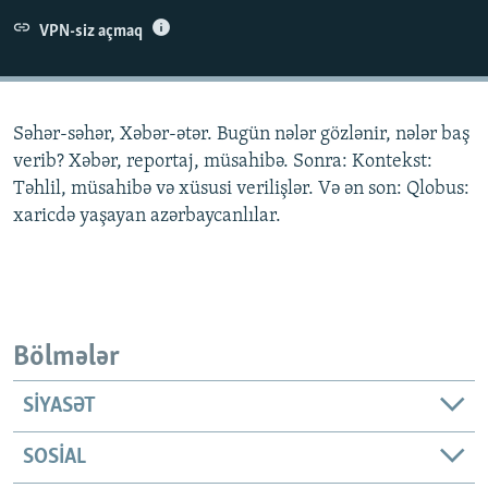
İNFOQRAFIKA
AZƏRBAYCAN ƏDƏBIYYATI KITABXANASI
MISSIYAMIZ
VPN-siz açmaq
BIZI IZLƏ
KARIKATURA
İSLAM VƏ DEMOKRATIYA
PEŞƏ ETIKASI VƏ JURNALISTIKA STANDARTLARIMIZ
İZ - MƏDƏNIYYƏT PROQRAMI
MATERIALLARIMIZDAN ISTIFADƏ
Səhər-səhər, Xəbər-ətər. Bugün nələr gözlənir, nələr baş
AZADLIQRADIOSU MOBIL TELEFONUNUZDA
RFE/RL-in bütün saytları
verib? Xəbər, reportaj, müsahibə. Sonra: Kontekst:
BIZIMLƏ ƏLAQƏ
Təhlil, müsahibə və xüsusi verilişlər. Və ən son: Qlobus:
xaricdə yaşayan azərbaycanlılar.
XƏBƏR BÜLLETENLƏRIMIZ
Bölmələr
SIYASƏT
SOSIAL