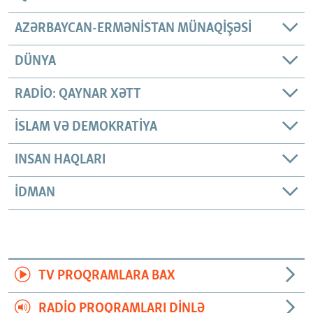
AZƏRBAYCAN-ERMƏNISTAN MÜNAQIŞƏSI
DÜNYA
RADIO: QAYNAR XƏTT
İSLAM VƏ DEMOKRATIYA
INSAN HAQLARI
İDMAN
TV PROQRAMLARA BAX
RADIO PROQRAMLARI DINLƏ