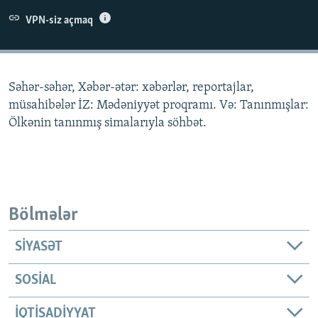
İNFOQRAFIKA
AZƏRBAYCAN ƏDƏBIYYATI KITABXANASI
MISSIYAMIZ
VPN-siz açmaq
BIZI IZLƏ
KARIKATURA
İSLAM VƏ DEMOKRATIYA
PEŞƏ ETIKASI VƏ JURNALISTIKA STANDARTLARIMIZ
İZ - MƏDƏNIYYƏT PROQRAMI
MATERIALLARIMIZDAN ISTIFADƏ
Səhər-səhər, Xəbər-ətər: xəbərlər, reportajlar,
AZADLIQRADIOSU MOBIL TELEFONUNUZDA
RFE/RL-in bütün saytları
müsahibələr İZ: Mədəniyyət proqramı. Və: Tanınmışlar:
BIZIMLƏ ƏLAQƏ
Ölkənin tanınmış simalarıyla söhbət.
XƏBƏR BÜLLETENLƏRIMIZ
Bölmələr
SIYASƏT
SOSIAL
İQTISADIYYAT