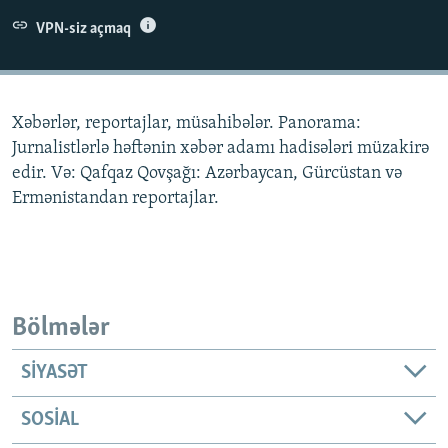
İNFOQRAFIKA
AZƏRBAYCAN ƏDƏBIYYATI KITABXANASI
MISSIYAMIZ
VPN-siz açmaq
BIZI IZLƏ
KARIKATURA
İSLAM VƏ DEMOKRATIYA
PEŞƏ ETIKASI VƏ JURNALISTIKA STANDARTLARIMIZ
İZ - MƏDƏNIYYƏT PROQRAMI
MATERIALLARIMIZDAN ISTIFADƏ
Xəbərlər, reportajlar, müsahibələr. Panorama:
AZADLIQRADIOSU MOBIL TELEFONUNUZDA
RFE/RL-in bütün saytları
Jurnalistlərlə həftənin xəbər adamı hadisələri müzakirə
BIZIMLƏ ƏLAQƏ
edir. Və: Qafqaz Qovşağı: Azərbaycan, Gürcüstan və
Ermənistandan reportajlar.
XƏBƏR BÜLLETENLƏRIMIZ
Bölmələr
SIYASƏT
SOSIAL