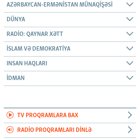
AZƏRBAYCAN-ERMƏNISTAN MÜNAQIŞƏSI
DÜNYA
RADIO: QAYNAR XƏTT
İSLAM VƏ DEMOKRATIYA
INSAN HAQLARI
İDMAN
TV PROQRAMLARA BAX
RADIO PROQRAMLARI DINLƏ