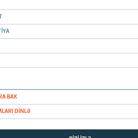
T
IYA
RA BAX
LARI DINLƏ