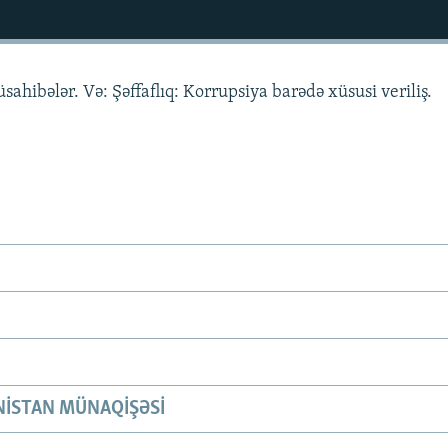
üsahibələr. Və: Şəffaflıq: Korrupsiya barədə xüsusi veriliş.
ISTAN MÜNAQIŞƏSI