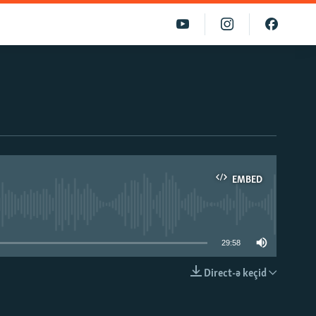
EMBED
able
29:58
Direct-ə keçid
EMBED