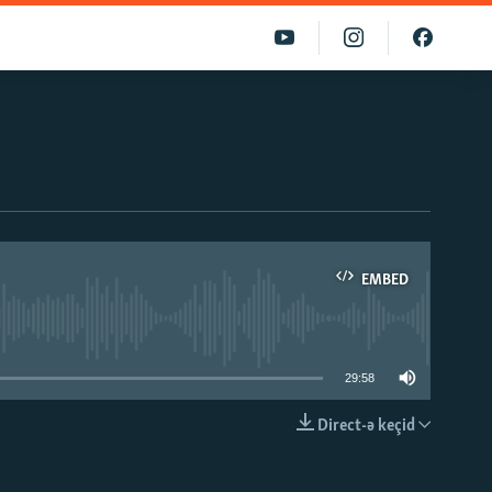
EMBED
able
29:58
Direct-ə keçid
EMBED