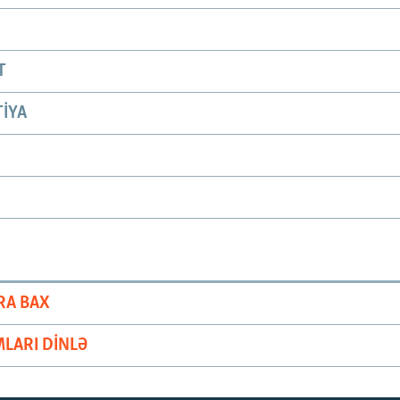
T
IYA
RA BAX
LARI DINLƏ