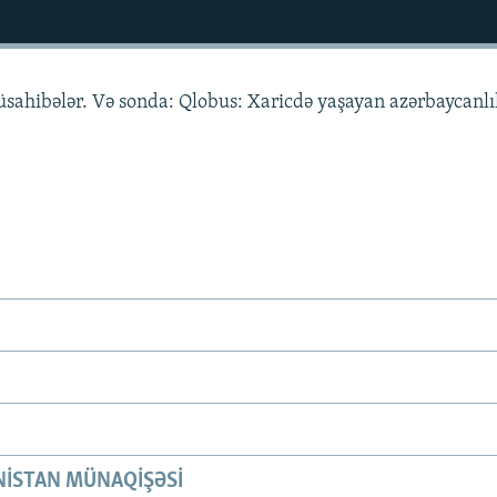
müsahibələr. Və sonda: Qlobus: Xaricdə yaşayan azərbaycanlı
ISTAN MÜNAQIŞƏSI