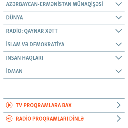
AZƏRBAYCAN-ERMƏNISTAN MÜNAQIŞƏSI
DÜNYA
RADIO: QAYNAR XƏTT
İSLAM VƏ DEMOKRATIYA
INSAN HAQLARI
İDMAN
TV PROQRAMLARA BAX
RADIO PROQRAMLARI DINLƏ