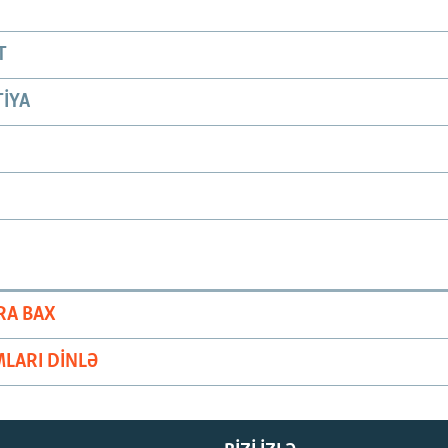
T
IYA
RA BAX
LARI DINLƏ