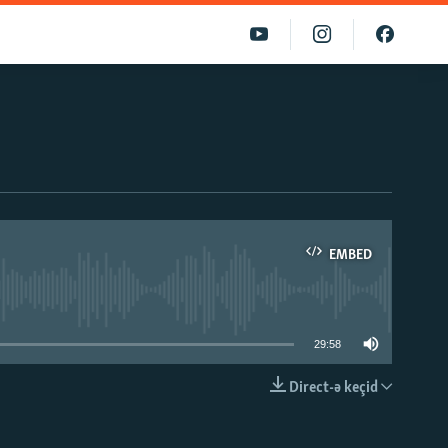
EMBED
able
29:58
Direct-ə keçid
EMBED