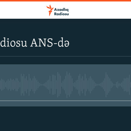
adiosu ANS-də
No media source currently avail