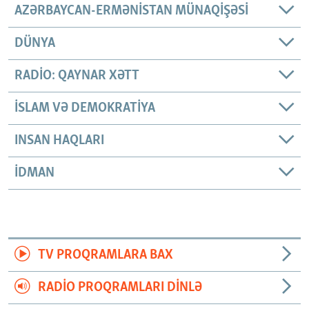
AZƏRBAYCAN-ERMƏNISTAN MÜNAQIŞƏSI
DÜNYA
RADIO: QAYNAR XƏTT
İSLAM VƏ DEMOKRATIYA
INSAN HAQLARI
İDMAN
TV PROQRAMLARA BAX
RADIO PROQRAMLARI DINLƏ