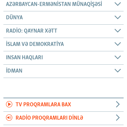
AZƏRBAYCAN-ERMƏNISTAN MÜNAQIŞƏSI
DÜNYA
RADIO: QAYNAR XƏTT
İSLAM VƏ DEMOKRATIYA
INSAN HAQLARI
İDMAN
TV PROQRAMLARA BAX
RADIO PROQRAMLARI DINLƏ