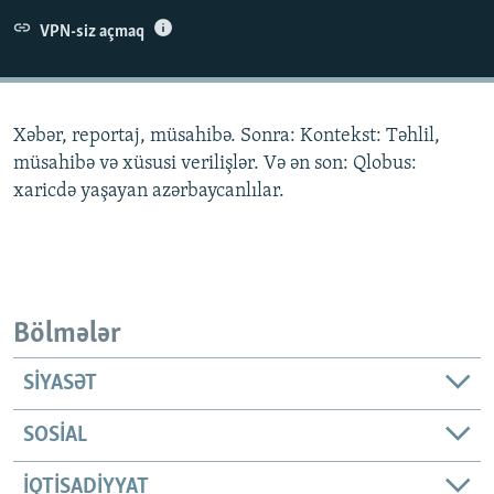
İNFOQRAFIKA
AZƏRBAYCAN ƏDƏBIYYATI KITABXANASI
MISSIYAMIZ
VPN-siz açmaq
BIZI IZLƏ
KARIKATURA
İSLAM VƏ DEMOKRATIYA
PEŞƏ ETIKASI VƏ JURNALISTIKA STANDARTLARIMIZ
İZ - MƏDƏNIYYƏT PROQRAMI
MATERIALLARIMIZDAN ISTIFADƏ
Xəbər, reportaj, müsahibə. Sonra: Kontekst: Təhlil,
AZADLIQRADIOSU MOBIL TELEFONUNUZDA
RFE/RL-in bütün saytları
müsahibə və xüsusi verilişlər. Və ən son: Qlobus:
BIZIMLƏ ƏLAQƏ
xaricdə yaşayan azərbaycanlılar.
XƏBƏR BÜLLETENLƏRIMIZ
Bölmələr
SIYASƏT
SOSIAL
İQTISADIYYAT