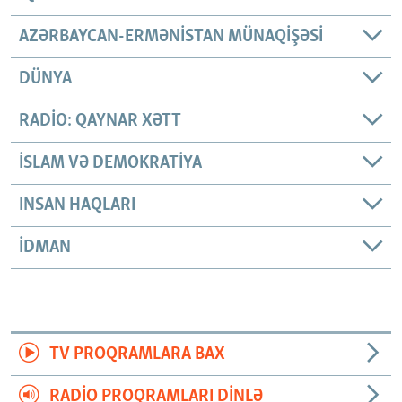
AZƏRBAYCAN-ERMƏNISTAN MÜNAQIŞƏSI
DÜNYA
RADIO: QAYNAR XƏTT
İSLAM VƏ DEMOKRATIYA
INSAN HAQLARI
İDMAN
TV PROQRAMLARA BAX
RADIO PROQRAMLARI DINLƏ