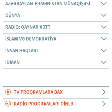
AZƏRBAYCAN-ERMƏNISTAN MÜNAQIŞƏSI
DÜNYA
RADIO: QAYNAR XƏTT
İSLAM VƏ DEMOKRATIYA
INSAN HAQLARI
İDMAN
TV PROQRAMLARA BAX
RADIO PROQRAMLARI DINLƏ