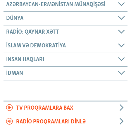
AZƏRBAYCAN-ERMƏNISTAN MÜNAQIŞƏSI
DÜNYA
RADIO: QAYNAR XƏTT
İSLAM VƏ DEMOKRATIYA
INSAN HAQLARI
İDMAN
TV PROQRAMLARA BAX
RADIO PROQRAMLARI DINLƏ