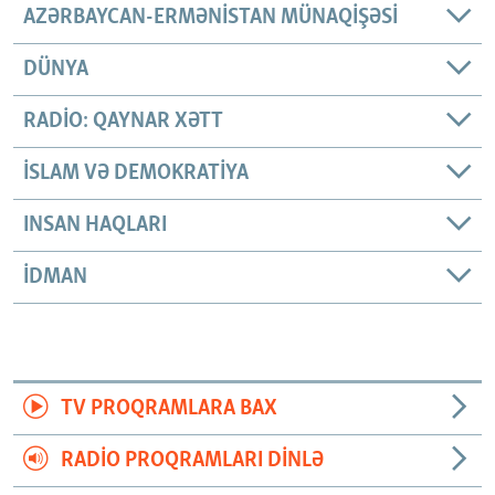
AZƏRBAYCAN-ERMƏNISTAN MÜNAQIŞƏSI
DÜNYA
RADIO: QAYNAR XƏTT
İSLAM VƏ DEMOKRATIYA
INSAN HAQLARI
İDMAN
TV PROQRAMLARA BAX
RADIO PROQRAMLARI DINLƏ