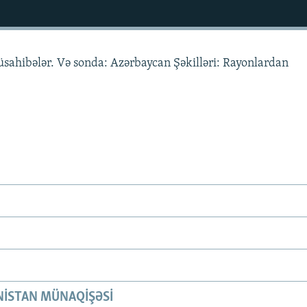
müsahibələr. Və sonda: Azərbaycan Şəkilləri: Rayonlardan
ISTAN MÜNAQIŞƏSI