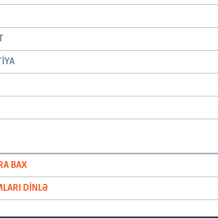
T
IYA
RA BAX
LARI DINLƏ