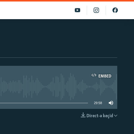
EMBED
able
29:58
Direct-ə keçid
EMBED