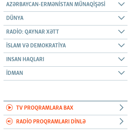
AZƏRBAYCAN-ERMƏNISTAN MÜNAQIŞƏSI
DÜNYA
RADIO: QAYNAR XƏTT
İSLAM VƏ DEMOKRATIYA
INSAN HAQLARI
İDMAN
TV PROQRAMLARA BAX
RADIO PROQRAMLARI DINLƏ