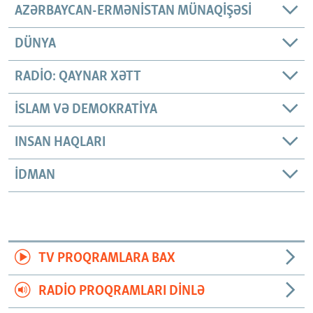
AZƏRBAYCAN-ERMƏNISTAN MÜNAQIŞƏSI
DÜNYA
RADIO: QAYNAR XƏTT
İSLAM VƏ DEMOKRATIYA
INSAN HAQLARI
İDMAN
TV PROQRAMLARA BAX
RADIO PROQRAMLARI DINLƏ