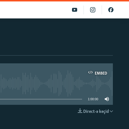
EMBED
able
1:00:00
Direct-ə keçid
EMBED