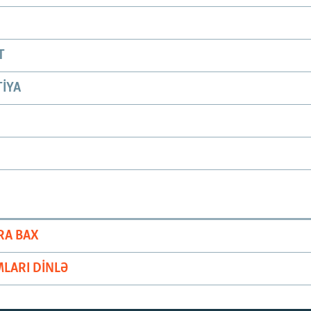
T
IYA
RA BAX
LARI DINLƏ