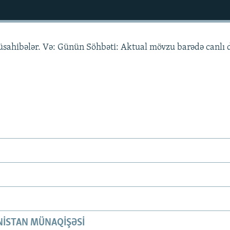
müsahibələr. Və: Günün Söhbəti: Aktual mövzu barədə canlı 
ISTAN MÜNAQIŞƏSI