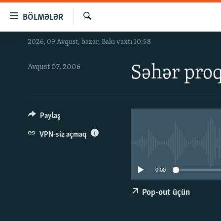
Keçid
BÖLMƏLƏR
linkləri
Axtar
Əsas
2026, 09 Avqust, bazar, Bakı vaxtı 10:58
GÜNDƏM
məzmuna
#İZAHLA
qayıt
Avqust 07, 2006
Səhər pro
Əsas
KORRUPSIOMETR
naviqasiyaya
#ƏSLINDƏ
qayıt
Axtarışa
FƏRQƏ BAX
Paylaş
keç
QANUNI DOĞRU
VPN-siz açmaq
ARAŞDIRMA
MULTIMEDIA
0:00
RADIO ARXIV
VIDEO
Pop-out üçün
HAQQIMIZDA
FOTOQALEREYA
OXU ZALI