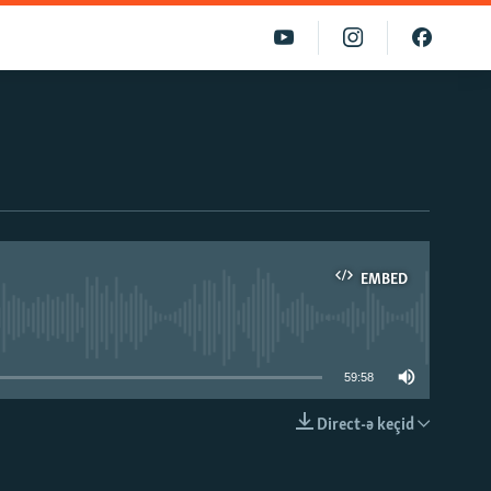
EMBED
able
59:58
Direct-ə keçid
EMBED