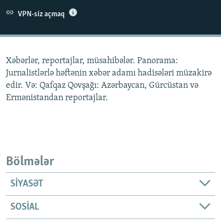
İNFOQRAFIKA
AZƏRBAYCAN ƏDƏBIYYATI KITABXANASI
MISSIYAMIZ
VPN-siz açmaq
BIZI IZLƏ
KARIKATURA
İSLAM VƏ DEMOKRATIYA
PEŞƏ ETIKASI VƏ JURNALISTIKA STANDARTLARIMIZ
İZ - MƏDƏNIYYƏT PROQRAMI
MATERIALLARIMIZDAN ISTIFADƏ
Xəbərlər, reportajlar, müsahibələr. Panorama:
AZADLIQRADIOSU MOBIL TELEFONUNUZDA
RFE/RL-in bütün saytları
Jurnalistlərlə həftənin xəbər adamı hadisələri müzakirə
BIZIMLƏ ƏLAQƏ
edir. Və: Qafqaz Qovşağı: Azərbaycan, Gürcüstan və
Ermənistandan reportajlar.
XƏBƏR BÜLLETENLƏRIMIZ
Bölmələr
SIYASƏT
SOSIAL