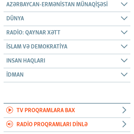
AZƏRBAYCAN-ERMƏNISTAN MÜNAQIŞƏSI
DÜNYA
RADIO: QAYNAR XƏTT
İSLAM VƏ DEMOKRATIYA
INSAN HAQLARI
İDMAN
TV PROQRAMLARA BAX
RADIO PROQRAMLARI DINLƏ