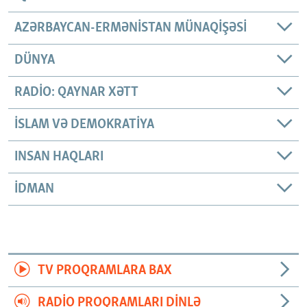
AZƏRBAYCAN-ERMƏNISTAN MÜNAQIŞƏSI
DÜNYA
RADIO: QAYNAR XƏTT
İSLAM VƏ DEMOKRATIYA
INSAN HAQLARI
İDMAN
TV PROQRAMLARA BAX
RADIO PROQRAMLARI DINLƏ