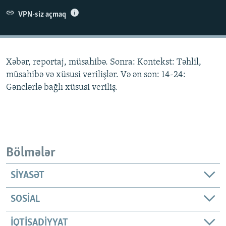
İNFOQRAFIKA
AZƏRBAYCAN ƏDƏBIYYATI KITABXANASI
MISSIYAMIZ
VPN-siz açmaq
BIZI IZLƏ
KARIKATURA
İSLAM VƏ DEMOKRATIYA
PEŞƏ ETIKASI VƏ JURNALISTIKA STANDARTLARIMIZ
İZ - MƏDƏNIYYƏT PROQRAMI
MATERIALLARIMIZDAN ISTIFADƏ
Xəbər, reportaj, müsahibə. Sonra: Kontekst: Təhlil,
AZADLIQRADIOSU MOBIL TELEFONUNUZDA
RFE/RL-in bütün saytları
müsahibə və xüsusi verilişlər. Və ən son: 14-24:
BIZIMLƏ ƏLAQƏ
Gənclərlə bağlı xüsusi veriliş.
XƏBƏR BÜLLETENLƏRIMIZ
Bölmələr
SIYASƏT
SOSIAL
İQTISADIYYAT