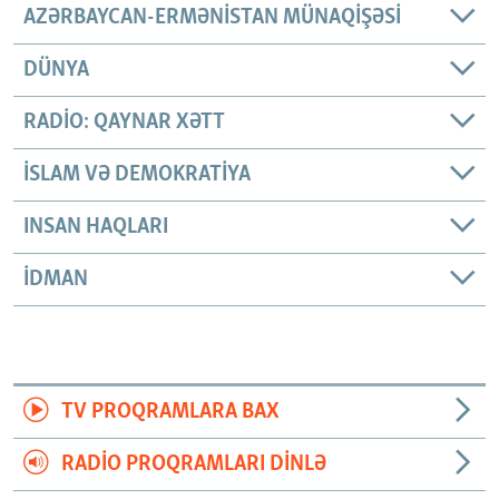
AZƏRBAYCAN-ERMƏNISTAN MÜNAQIŞƏSI
DÜNYA
RADIO: QAYNAR XƏTT
İSLAM VƏ DEMOKRATIYA
INSAN HAQLARI
İDMAN
TV PROQRAMLARA BAX
RADIO PROQRAMLARI DINLƏ