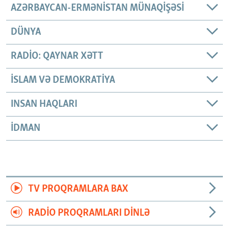
AZƏRBAYCAN-ERMƏNISTAN MÜNAQIŞƏSI
DÜNYA
RADIO: QAYNAR XƏTT
İSLAM VƏ DEMOKRATIYA
INSAN HAQLARI
İDMAN
TV PROQRAMLARA BAX
RADIO PROQRAMLARI DINLƏ