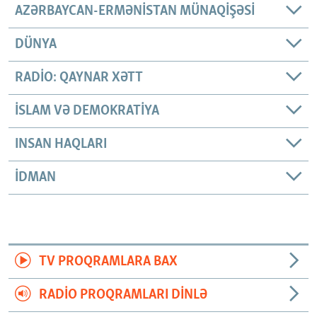
AZƏRBAYCAN-ERMƏNISTAN MÜNAQIŞƏSI
DÜNYA
RADIO: QAYNAR XƏTT
İSLAM VƏ DEMOKRATIYA
INSAN HAQLARI
İDMAN
TV PROQRAMLARA BAX
RADIO PROQRAMLARI DINLƏ