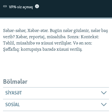
İNFOQRAFIKA
AZƏRBAYCAN ƏDƏBIYYATI KITABXANASI
MISSIYAMIZ
VPN-siz açmaq
BIZI IZLƏ
KARIKATURA
İSLAM VƏ DEMOKRATIYA
PEŞƏ ETIKASI VƏ JURNALISTIKA STANDARTLARIMIZ
İZ - MƏDƏNIYYƏT PROQRAMI
MATERIALLARIMIZDAN ISTIFADƏ
Səhər-səhər, Xəbər-ətər. Bugün nələr gözlənir, nələr baş
AZADLIQRADIOSU MOBIL TELEFONUNUZDA
RFE/RL-in bütün saytları
verib? Xəbər, reportaj, müsahibə. Sonra: Kontekst:
BIZIMLƏ ƏLAQƏ
Təhlil, müsahibə və xüsusi verilişlər. Və ən son:
Şəffaflıq: korrupsiya barədə xüsusi veriliş.
XƏBƏR BÜLLETENLƏRIMIZ
Bölmələr
SIYASƏT
SOSIAL