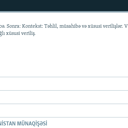
ə. Sonra: Kontekst: Təhlil, müsahibə və xüsusi verilişlər. V
lı xüsusi veriliş.
ISTAN MÜNAQIŞƏSI