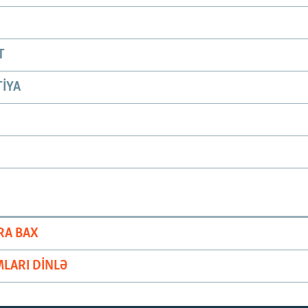
T
IYA
RA BAX
LARI DINLƏ