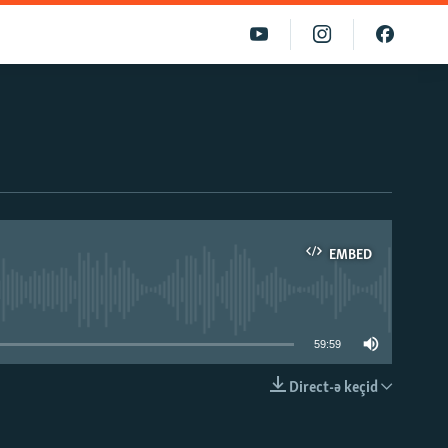
EMBED
able
59:59
Direct-ə keçid
EMBED