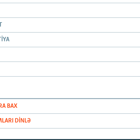
T
IYA
RA BAX
LARI DINLƏ