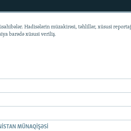
üsahibələr. Hadisələrin müzakirəsi, təhlillər, xüsusi reportaj
siya barədə xüsusi veriliş.
ISTAN MÜNAQIŞƏSI