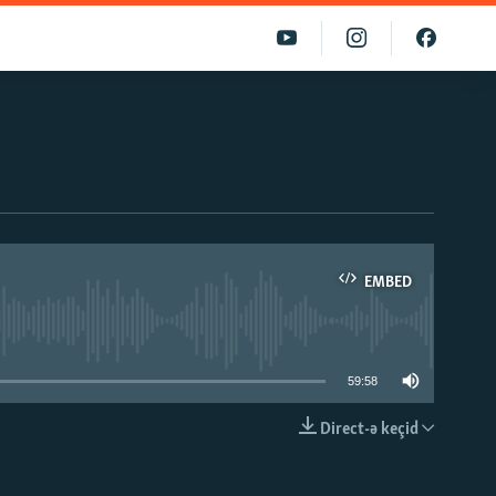
EMBED
able
59:58
Direct-ə keçid
EMBED