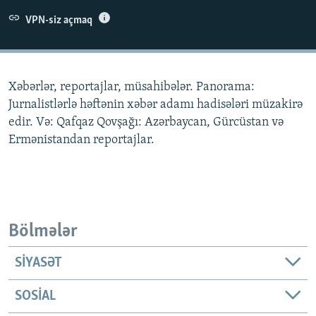
İNFOQRAFIKA
AZƏRBAYCAN ƏDƏBIYYATI KITABXANASI
MISSIYAMIZ
VPN-siz açmaq
BIZI IZLƏ
KARIKATURA
İSLAM VƏ DEMOKRATIYA
PEŞƏ ETIKASI VƏ JURNALISTIKA STANDARTLARIMIZ
İZ - MƏDƏNIYYƏT PROQRAMI
MATERIALLARIMIZDAN ISTIFADƏ
Xəbərlər, reportajlar, müsahibələr. Panorama:
AZADLIQRADIOSU MOBIL TELEFONUNUZDA
RFE/RL-in bütün saytları
Jurnalistlərlə həftənin xəbər adamı hadisələri müzakirə
BIZIMLƏ ƏLAQƏ
edir. Və: Qafqaz Qovşağı: Azərbaycan, Gürcüstan və
Ermənistandan reportajlar.
XƏBƏR BÜLLETENLƏRIMIZ
Bölmələr
SIYASƏT
SOSIAL