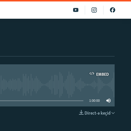
EMBED
able
1:00:00
Direct-ə keçid
EMBED