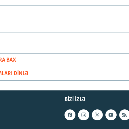
RA BAX
LARI DINLƏ
BIZI IZLƏ