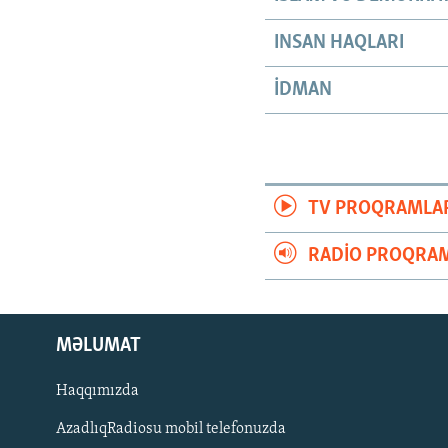
INSAN HAQLARI
İDMAN
TV PROQRAMLA
RADIO PROQRAM
MƏLUMAT
Haqqımızda
AzadlıqRadiosu mobil telefonuzda