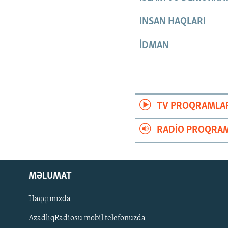
INSAN HAQLARI
İDMAN
TV PROQRAMLA
RADIO PROQRAM
MƏLUMAT
Haqqımızda
AzadlıqRadiosu mobil telefonuzda