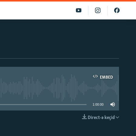
EMBED
able
1:00:00
Direct-ə keçid
EMBED