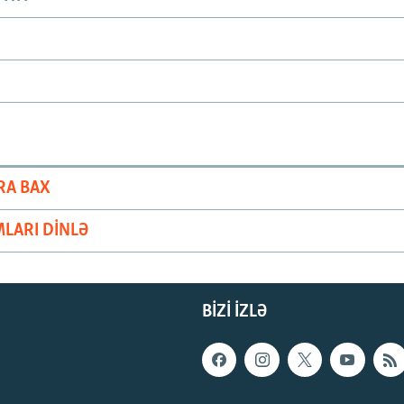
RA BAX
LARI DINLƏ
BIZI IZLƏ