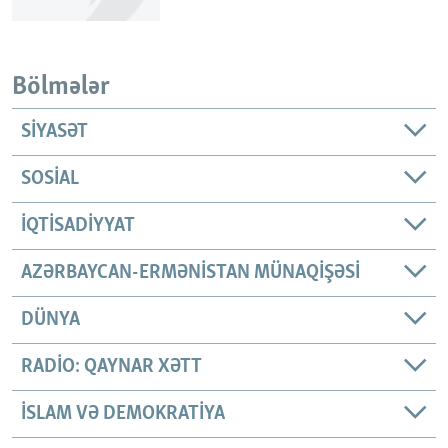
Bölmələr
SIYASƏT
SOSIAL
İQTISADIYYAT
AZƏRBAYCAN-ERMƏNISTAN MÜNAQIŞƏSI
DÜNYA
RADIO: QAYNAR XƏTT
İSLAM VƏ DEMOKRATIYA