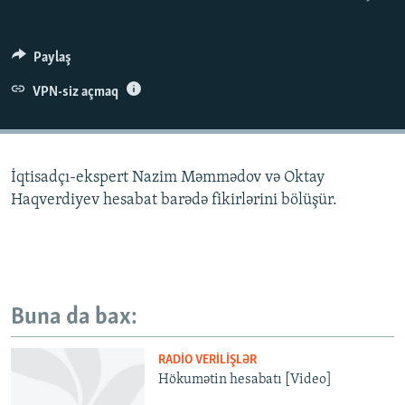
İNFOQRAFIKA
AZƏRBAYCAN ƏDƏBIYYATI KITABXANASI
MISSIYAMIZ
BIZI IZLƏ
KARIKATURA
İSLAM VƏ DEMOKRATIYA
PEŞƏ ETIKASI VƏ JURNALISTIKA STANDARTLARIMIZ
Paylaş
İZ - MƏDƏNIYYƏT PROQRAMI
MATERIALLARIMIZDAN ISTIFADƏ
VPN-siz açmaq
AZADLIQRADIOSU MOBIL TELEFONUNUZDA
RFE/RL-in bütün saytları
BIZIMLƏ ƏLAQƏ
İqtisadçı-ekspert Nazim Məmmədov və Oktay
XƏBƏR BÜLLETENLƏRIMIZ
Haqverdiyev hesabat barədə fikirlərini bölüşür.
Buna da bax:
RADIO VERILIŞLƏR
Hökumətin hesabatı [Video]