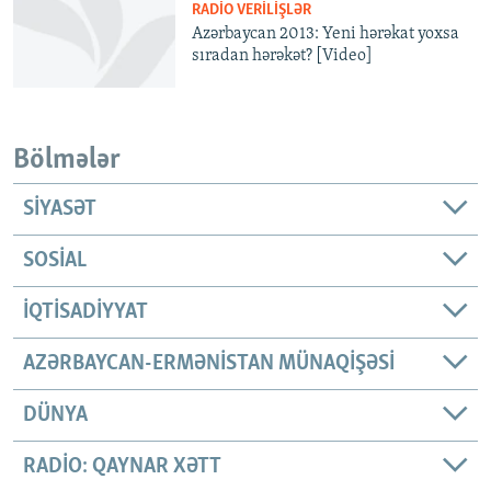
RADIO VERILIŞLƏR
Azərbaycan 2013: Yeni hərəkat yoxsa
sıradan hərəkət? [Video]
Bölmələr
SIYASƏT
SOSIAL
İQTISADIYYAT
AZƏRBAYCAN-ERMƏNISTAN MÜNAQIŞƏSI
DÜNYA
RADIO: QAYNAR XƏTT