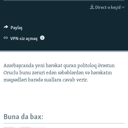
İNFOQRAFIKA
AZƏRBAYCAN ƏDƏBIYYATI KITABXANASI
MISSIYAMIZ
Direct-ə keçid
BIZI IZLƏ
KARIKATURA
İSLAM VƏ DEMOKRATIYA
PEŞƏ ETIKASI VƏ JURNALISTIKA STANDARTLARIMIZ
İZ - MƏDƏNIYYƏT PROQRAMI
MATERIALLARIMIZDAN ISTIFADƏ
Paylaş
AZADLIQRADIOSU MOBIL TELEFONUNUZDA
RFE/RL-in bütün saytları
VPN-siz açmaq
BIZIMLƏ ƏLAQƏ
XƏBƏR BÜLLETENLƏRIMIZ
Azərbaycanda yeni hərəkat quran politoloq Ərəstun
Oruclu bunu zəruri edən səbəblərdən və hərəkatın
məqsədləri barədə suallara cavab verir.
Buna da bax: