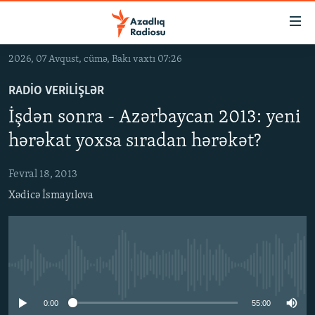
Keçid
linkləri
Əsas
2026, 07 Avqust, cümə, Bakı vaxtı 07:26
məzmuna
GÜNDƏM
qayıt
RADIO VERILIŞLƏR
#İZAHLA
Əsas
İşdən sonra - Azərbaycan 2013: yeni
KORRUPSIOMETR
naviqasiyaya
hərəkat yoxsa sıradan hərəkət?
qayıt
#ƏSLINDƏ
Axtarışa
Fevral 18, 2013
FƏRQƏ BAX
keç
Xədicə İsmayılova
QANUNI DOĞRU
ARAŞDIRMA
MULTIMEDIA
No media source currently available
RADIO ARXIV
VIDEO
HAQQIMIZDA
FOTOQALEREYA
OXU ZALI
0:00
55:00