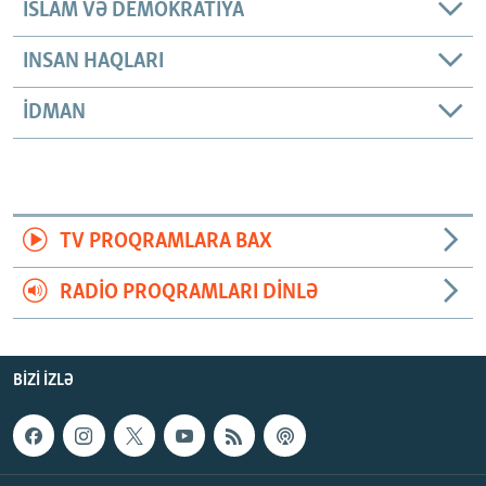
İSLAM VƏ DEMOKRATIYA
INSAN HAQLARI
İDMAN
TV PROQRAMLARA BAX
RADIO PROQRAMLARI DINLƏ
BIZI IZLƏ