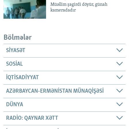
Müəllim şagirdi döyür, günah
kameradadır
Bölmələr
SIYASƏT
SOSIAL
İQTISADIYYAT
AZƏRBAYCAN-ERMƏNISTAN MÜNAQIŞƏSI
DÜNYA
RADIO: QAYNAR XƏTT