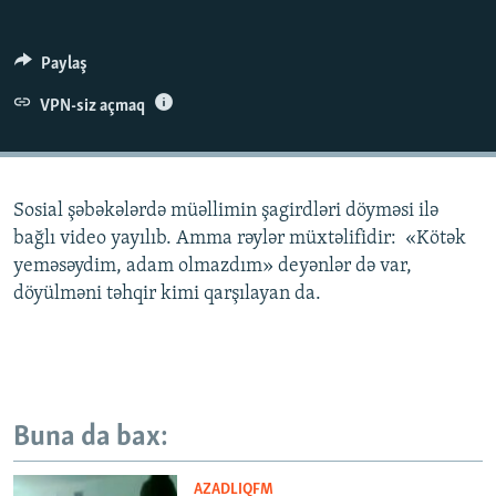
İNFOQRAFIKA
AZƏRBAYCAN ƏDƏBIYYATI KITABXANASI
MISSIYAMIZ
BIZI IZLƏ
KARIKATURA
İSLAM VƏ DEMOKRATIYA
PEŞƏ ETIKASI VƏ JURNALISTIKA STANDARTLARIMIZ
Paylaş
İZ - MƏDƏNIYYƏT PROQRAMI
MATERIALLARIMIZDAN ISTIFADƏ
VPN-siz açmaq
AZADLIQRADIOSU MOBIL TELEFONUNUZDA
RFE/RL-in bütün saytları
BIZIMLƏ ƏLAQƏ
Sosial şəbəkələrdə müəllimin şagirdləri döyməsi ilə
XƏBƏR BÜLLETENLƏRIMIZ
bağlı video yayılıb. Amma rəylər müxtəlifidir: «Kötək
yeməsəydim, adam olmazdım» deyənlər də var,
döyülməni təhqir kimi qarşılayan da.
Buna da bax:
AZADLIQFM